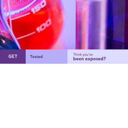
Think you’ve
GET
been exposed?
Condoms